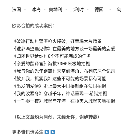
法国
 -  
冰岛
 - 
奥地利
 - 
比利时
 -  
德国
  -  
匈牙利
 
欧影合拍的成功案例：
《破冰行动》警匪枪火爆破，好莱坞大片场景
《谁都渴望遇见你》在最美的地方谈一场最美的恋爱
《归还世界给你》8个不可能完成的任务
《亲爱的翻译官》海拔3000米极地拍摄
《我与你的光年距离》天空到海角，布列塔尼全记录
《放弃我，抓紧我》这些不可能的场景都有可能
《出发吧爱情》史上最大中国摄制组在法国拍摄
《我的波塞冬》穿越千年，神话重现——希腊拍摄
《一千零一夜》城堡与花海，在睡美人城堡实地拍摄
（以上文章均为原创，未经允许，谢绝转载）
更多资讯请关注