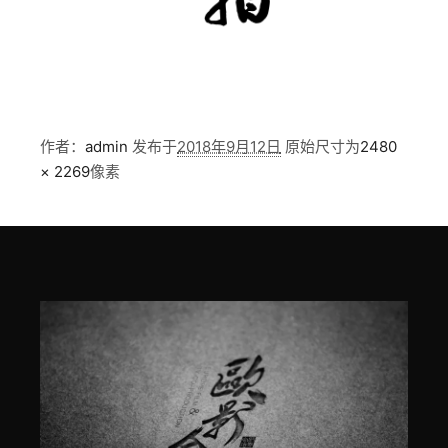
作者：
admin
发布于
2018年9月12日
原始尺寸为
2480
× 2269
像素