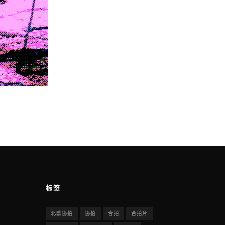
标签
北欧协拍
协拍
合拍
合拍片