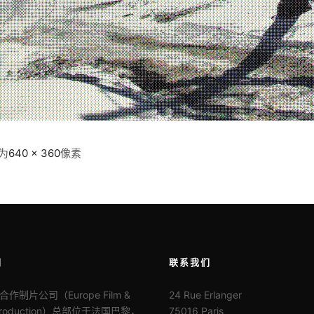
为
640 × 360
像素
们
联系我们
作制片公司（Europe Film &
24 Rue Erlanger
-Production）总部位于法国巴黎，
75016 Paris