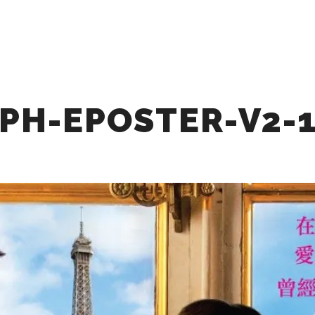
公司业务
成功案例
法国拍摄
PH-EPOSTER-V2-