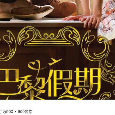
寸为
900 × 900
像素