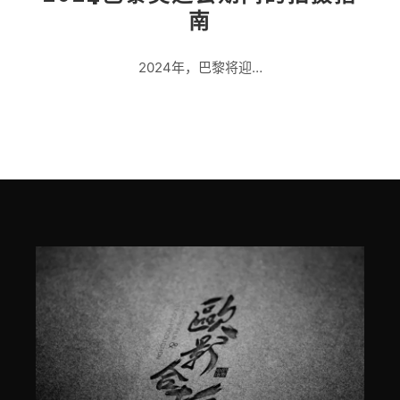
南
2024年，巴黎将迎…