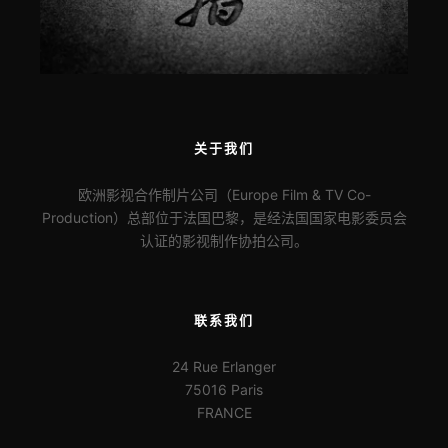
关于我们
欧洲影视合作制片公司（Europe Film & TV Co-
Production）总部位于法国巴黎，是经法国国家电影委员会
认证的影视制作协拍公司。
联系我们
24 Rue Erlanger
75016 Paris
FRANCE